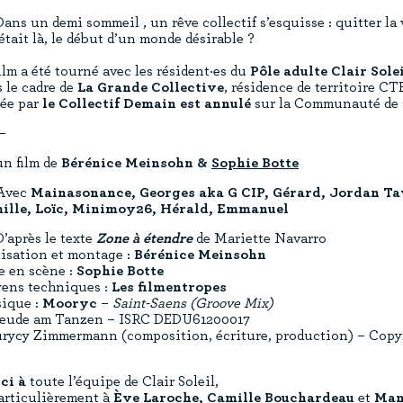
Dans un demi sommeil , un rêve collectif s’esquisse : quitter la 
’était là, le début d’un monde désirable ?
ilm a été tourné avec les résident·es du
Pôle adulte Clair Sole
 le cadre de
La Grande Collective
, résidence de territoire 
tée par
le Collectif Demain est annulé
sur la Communauté de
—
un film de
Bérénice Meinsohn &
Sophie Botte
Avec
Mainasonance, Georges aka G CIP, Gérard, Jordan Ta
ille, Loïc, Minimoy26, Hérald, Emmanuel
D’après le texte
Zone à étendre
de Mariette Navarro
isation et montage :
Bérénice Meinsohn
e en scène :
Sophie Botte
ens techniques :
Les filmentropes
ique :
Mooryc
–
Saint-Saens (Groove Mix)
reude am Tanzen – ISRC DEDU61200017
rycy Zimmermann (composition, écriture, production) – Copy
ci à
toute l’équipe de Clair Soleil,
articulièrement à
Ève Laroche, Camille Bouchardeau
et
Man