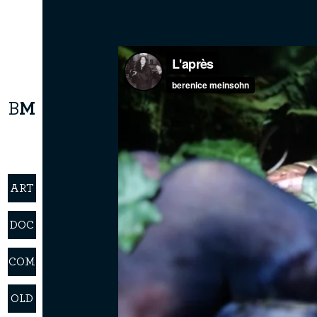
B
M
ART
DOC
COM
OLD