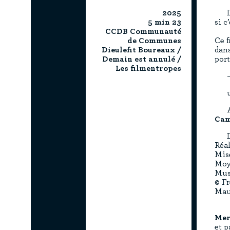
2025
5 min 23
si c
CCDB Communauté
de Communes
Ce f
Dieulefit Boureaux /
dans
Demain est annulé /
por
Les filmentropes
Cam
Réal
Mis
Moy
Mus
© F
Mau
Mer
et p