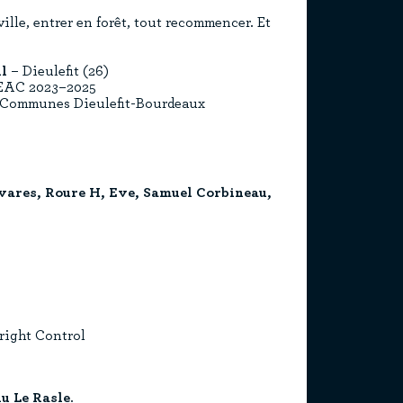
ville, entrer en forêt, tout recommencer. Et
il
– Dieulefit (26)
CTEAC 2023–2025
 Communes Dieulefit-Bourdeaux
vares, Roure H, Eve, Samuel Corbineau,
right Control
u Le Rasle
.