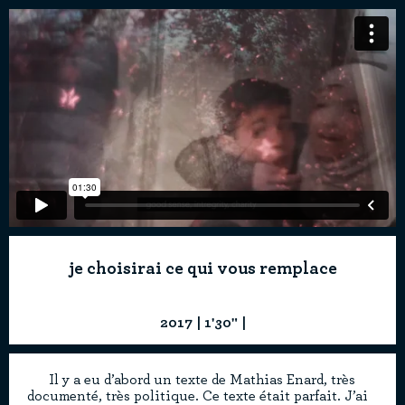
je choisirai ce qui vous remplace
2017 | 1'30" |
Il y a eu d’abord un texte de Mathias Enard, très
2017
documenté, très politique. Ce texte était parfait. J’ai
1'30"